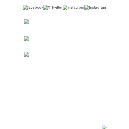
こちら
こちら
ご予約・お問い合わせ
086-230-0781
6
JR「岡山」駅
徒歩
分
より
〒700-0023
岡山県岡山市北区駅前町1-10-23
アーバンパレス駅前町102
診療時間
月
火
水
木
金
土
日
祝
09:30 ～
●
●
●
/
●
●
/
/
13:00
14:00 ～
●
●
●
/
●
●
/
/
17:30
休診日：木曜