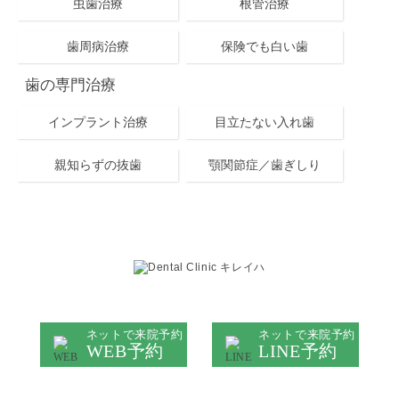
虫歯治療
根管治療
歯周病治療
保険でも白い歯
歯の専門治療
インプラント治療
目立たない入れ歯
親知らずの抜歯
顎関節症／歯ぎしり
キレイハ岡山院
ネットで来院予約
ネットで来院予約
WEB予約
LINE予約
医院情報は
症例は