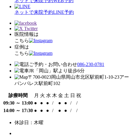
ネットで来院予約
WEB予約
ネットで来院予約
LINE予約
医院情報は
こちら
症例は
こちら
ご予約・お問い合わせ
086-230-0781
JR「岡山」駅
より
徒歩
6
分
〒700-0023
岡山県岡山市北区駅前町1-10-23
アー
バンパレス駅前町102
診療時間
月
火
水
木
金
土
日
祝
09:30 ～ 13:00
●
●
●
/
●
●
/
/
14:00 ～ 17:30
●
●
●
/
●
●
/
/
休診日：木曜