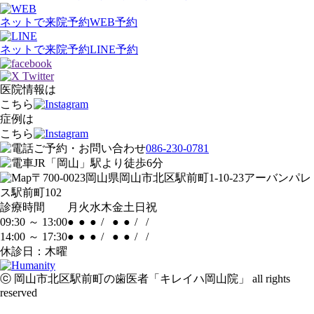
ネットで来院予約
WEB予約
ネットで来院予約
LINE予約
医院情報は
こちら
症例は
こちら
ご予約・お問い合わせ
086-230-0781
JR「岡山」駅
より
徒歩
6
分
〒700-0023
岡山県岡山市北区駅前町1-10-23
アーバンパレ
ス駅前町102
診療時間
月
火
水
木
金
土
日
祝
09:30 ～ 13:00
●
●
●
/
●
●
/
/
14:00 ～ 17:30
●
●
●
/
●
●
/
/
休診日：木曜
ⓒ 岡山市北区駅前町の歯医者「キレイハ岡山院」 all rights
reserved