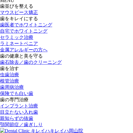
M
ENU
歯並びを整える
マウスピース矯正
歯をキレイにする
歯医者でホワイトニング
自宅でホワイトニング
セラミック治療
ラミネートベニア
金属アレルギーの方へ
歯の健康と美を守る
歯石除去／歯のクリーニング
歯を治す
虫歯治療
根管治療
歯周病治療
保険でも白い歯
歯の専門治療
インプラント治療
目立たない入れ歯
親知らずの抜歯
顎関節症／歯ぎしり
キレイハ岡山院