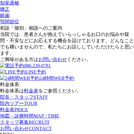
知覚過敏
矯正
銀歯
顎関節症
初診「個別」相談へのご案内
当院では、患者さんが抱えていらっしゃるお口のお悩みや疑
問・不安などにお応えする機会を設けております。どんなこと
でも構いませんので、私たちにお話ししていただけたらと思い
ます。
ご興味がある方は
お問い合わせ
ください。
086-230-0781
LINE予約
24時間WEB予約
料金体系
料金体系は
料金表
をご参照ください。
院長・スタッフ
STAFF
院内ツアー
TOUR
料金表
PRICE
地図・診療時間
MAP / TIME
スタッフ募集
RECRUIT
お問い合わせ
CONTACT