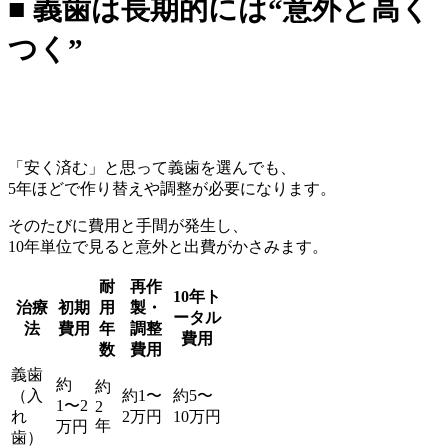
■ 義歯は長期的には“意外と高く
つく”
「安く済む」と思って義歯を選んでも、
5年ほどで作り替えや調整が必要になります。
そのたびに費用と手間が発生し、
10年単位で見ると意外と出費がかさみます。
耐
再作
10年ト
治療
初期
用
製・
ータル
法
費用
年
調整
費用
数
費用
義歯
約
約
（入
約1〜
約5〜
1〜2
2
れ
2万円
10万円
年
万円
歯）