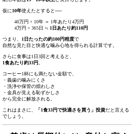
仮に
10年
使えたとすると──
40万円 ÷ 10年 ＝ 1年あたり4万円
4万円 ÷ 365日 ≒
1日あたり約110円
つまり、
1日たったの約100円程度
で
自然な見た目と快適な噛み心地を得られる計算です。
さらに食事は1日3回と考えると、
1食あたり約33円
。
コーヒー1杯にも満たない金額で、
・義歯の噛みにくさ
・洗浄や保管の煩わしさ
・金具が見える恥ずかしさ
から完全に解放される。
これはまさに、
「1食33円で快適さを買う」投資
だと言える
でしょう。