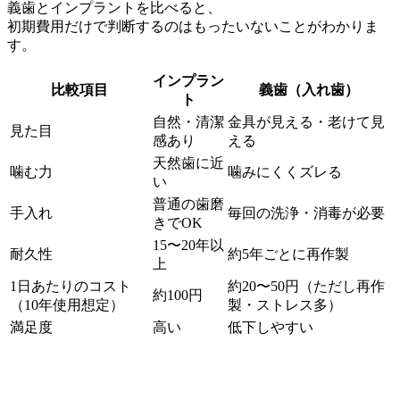
義歯とインプラントを比べると、
初期費用だけで判断するのはもったいないことがわかりま
す。
インプラン
比較項目
義歯（入れ歯）
ト
自然・清潔
金具が見える・老けて見
見た目
感あり
える
天然歯に近
噛む力
噛みにくくズレる
い
普通の歯磨
手入れ
毎回の洗浄・消毒が必要
きでOK
15〜20年以
耐久性
約5年ごとに再作製
上
1日あたりのコスト
約20〜50円（ただし再作
約100円
（10年使用想定）
製・ストレス多）
満足度
高い
低下しやすい