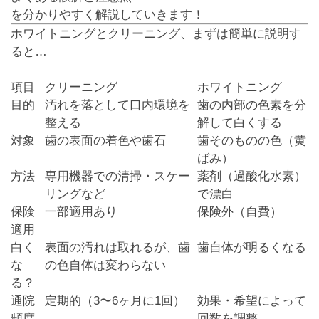
を分かりやすく解説していきます！
ホワイトニングとクリーニング、まずは簡単に説明す
ると…
項目
クリーニング
ホワイトニング
目的
汚れを落として口内環境を
歯の内部の色素を分
整える
解して白くする
対象
歯の表面の着色や歯石
歯そのものの色（黄
ばみ）
方法
専用機器での清掃・スケー
薬剤（過酸化水素）
リングなど
で漂白
保険
一部適用あり
保険外（自費）
適用
白く
表面の汚れは取れるが、歯
歯自体が明るくなる
な
の色自体は変わらない
る？
通院
定期的（3〜6ヶ月に1回）
効果・希望によって
頻度
回数を調整