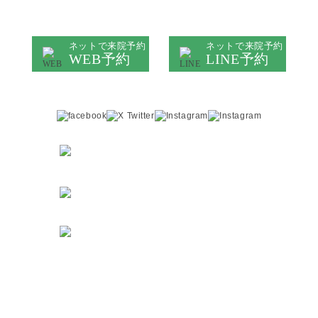
キレイハ岡山院
ネットで来院予約
ネットで来院予約
WEB予約
LINE予約
医院情報は
症例は
こちら
こちら
ご予約・お問い合わせ
086-230-0781
6
JR「岡山」駅
徒歩
分
より
〒700-0023
岡山県岡山市北区駅前町1-10-23
アーバンパレス駅前町102
診療時間
月
火
水
木
金
土
日
祝
09:30 ～
●
●
●
/
●
●
/
/