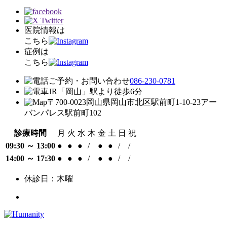
医院情報は
こちら
症例は
こちら
ご予約・お問い合わせ
086-230-0781
JR「岡山」駅
より
徒歩
6
分
〒700-0023
岡山県岡山市北区駅前町1-10-23
アー
バンパレス駅前町102
診療時間
月
火
水
木
金
土
日
祝
09:30 ～ 13:00
●
●
●
/
●
●
/
/
14:00 ～ 17:30
●
●
●
/
●
●
/
/
休診日：木曜