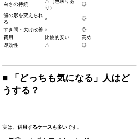
△（色戻りあ
白さの持続
◎
り）
歯の形を変えられ
◎
×
る
すき間・欠け改善
×
◎
費用
比較的安い
高め
即効性
△
◎
■ 「どっちも気になる」人はど
うする？
実は、
併用するケースも多い
です。