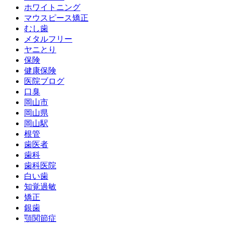
ホワイトニング
マウスピース矯正
むし歯
メタルフリー
ヤニとり
保険
健康保険
医院ブログ
口臭
岡山市
岡山県
岡山駅
根管
歯医者
歯科
歯科医院
白い歯
知覚過敏
矯正
銀歯
顎関節症