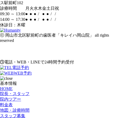
ス駅前町102
診療時間
月
火
水
木
金
土
日
祝
09:30 ～ 13:00
●
●
●
/
●
●
/
/
14:00 ～ 17:30
●
●
●
/
●
●
/
/
休診日：木曜
ⓒ 岡山市北区駅前町の歯医者「キレイハ岡山院」 all rights
reserved
電話・WEB・LINEで24時間予約受付
電話予約
WEB予約
基本情報
HOME
院長・スタッフ
院内ツアー
料金表
地図・診療時間
スタッフ募集