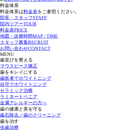
料金体系
料金体系は
料金表
をご参照ください。
院長・スタッフ
STAFF
院内ツアー
TOUR
料金表
PRICE
地図・診療時間
MAP / TIME
スタッフ募集
RECRUIT
お問い合わせ
CONTACT
M
ENU
歯並びを整える
マウスピース矯正
歯をキレイにする
歯医者でホワイトニング
自宅でホワイトニング
セラミック治療
ラミネートベニア
金属アレルギーの方へ
歯の健康と美を守る
歯石除去／歯のクリーニング
歯を治す
虫歯治療