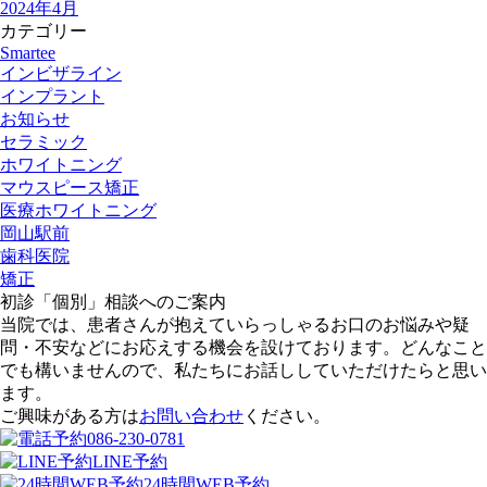
2024年4月
カテゴリー
Smartee
インビザライン
インプラント
お知らせ
セラミック
ホワイトニング
マウスピース矯正
医療ホワイトニング
岡山駅前
歯科医院
矯正
初診「個別」相談へのご案内
当院では、患者さんが抱えていらっしゃるお口のお悩みや疑
問・不安などにお応えする機会を設けております。どんなこと
でも構いませんので、私たちにお話ししていただけたらと思い
ます。
ご興味がある方は
お問い合わせ
ください。
086-230-0781
LINE予約
24時間WEB予約