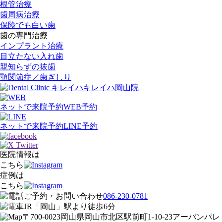
根管治療
歯周病治療
保険でも白い歯
歯の専門治療
インプラント治療
目立たない入れ歯
親知らずの抜歯
顎関節症／歯ぎしり
キレイハ岡山院
ネットで来院予約
WEB予約
ネットで来院予約
LINE予約
医院情報は
こちら
症例は
こちら
ご予約・お問い合わせ
086-230-0781
JR「岡山」駅
より
徒歩
6
分
〒700-0023
岡山県岡山市北区駅前町1-10-23
アーバンパレ