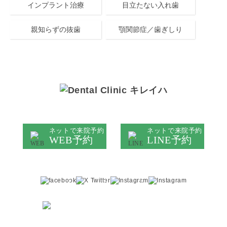
インプラント治療
目立たない入れ歯
親知らずの抜歯
顎関節症／歯ぎしり
キレイハ岡山院
ネットで来院予約
ネットで来院予約
WEB予約
LINE予約
医院情報は
症例は
こちら
こちら
ご予約・お問い合わせ
086-230-0781