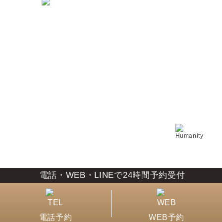
岡山県岡山市北区駅前町1-10-23
アーバンパレス駅前町102
診療時間
月
火
水
木
金
土
日
祝
09:30 ～
●
●
●
/
●
●
/
/
13:00
14:00 ～
●
●
●
/
●
●
/
/
17:30
休診日：木曜
ⓒ 岡山市北区駅前町の歯医者「キレイハ岡山院」 all rights reserved
電話・WEB・LINEで24時間予約受付
電話予約
WEB予約