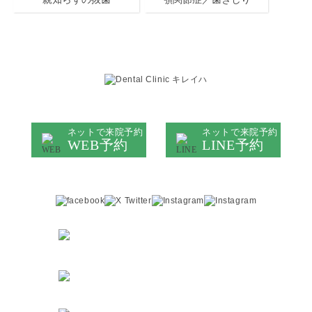
キレイハ岡山院
ネットで来院予約
ネットで来院予約
WEB予約
LINE予約
医院情報は
症例は
こちら
こちら
ご予約・お問い合わせ
086-230-0781
6
JR「岡山」駅
徒歩
分
より
〒700-0023