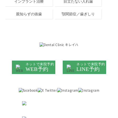
インプラント治療
目立たない入れ歯
親知らずの抜歯
顎関節症／歯ぎしり
キレイハ岡山院
ネットで来院予約
ネットで来院予約
WEB予約
LINE予約
医院情報は
症例は
こちら
こちら
ご予約・お問い合わせ
086-230-0781