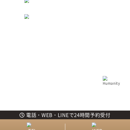
6
JR「岡山」駅
徒歩
分
より
〒700-0023
岡山県岡山市北区駅前町1-10-23
アーバンパレス駅前町102
診療時間
月
火
水
木
金
土
日
祝
09:30 ～ 13:00
●
●
●
/
●
●
/
/
14:00 ～ 17:30
●
●
●
/
●
●
/
/
休診日：木曜
ⓒ 岡山市北区駅前町の歯医者「キレイハ岡山院」 all rights reserved
電話・WEB・LINEで24時間予約受付